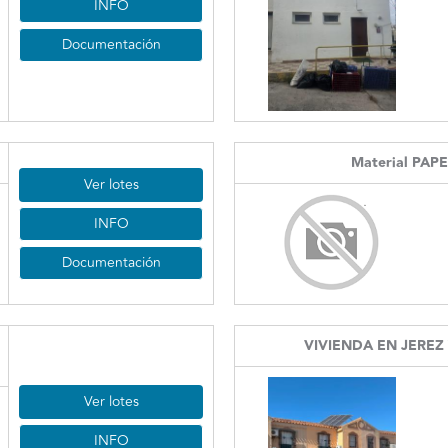
INFO
Documentación
Material PAP
Ver lotes
INFO
Documentación
VIVIENDA EN JEREZ
Ver lotes
INFO