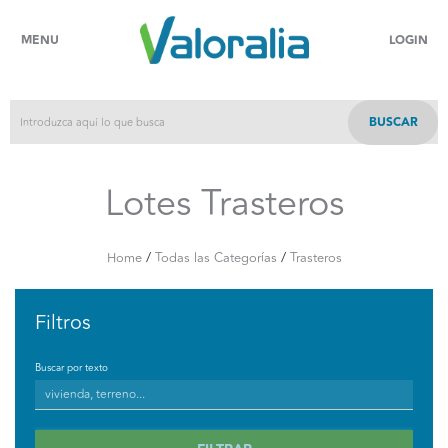
MENU
LOGIN
BUSCAR
Lotes Trasteros
/
/
Home
Todas las Categorías
Trasteros
Filtros
Buscar por texto