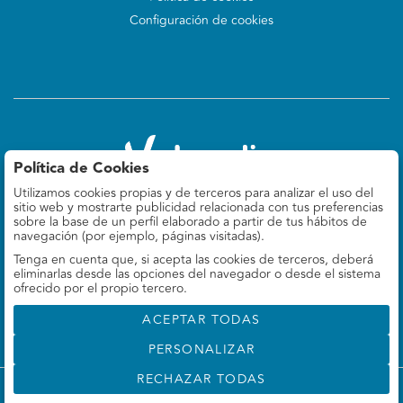
Configuración de cookies
Política de Cookies
Utilizamos cookies propias y de terceros para analizar el uso del
Valoralia
sitio web y mostrarte publicidad relacionada con tus preferencias
Felipe IV 9, 5º Izq
sobre la base de un perfil elaborado a partir de tus hábitos de
28014 Madrid, ES
navegación (por ejemplo, páginas visitadas).
Tenga en cuenta que, si acepta las cookies de terceros, deberá
660 78 69 37
eliminarlas desde las opciones del navegador o desde el sistema
info@valoralia.es
ofrecido por el propio tercero.
ACEPTAR TODAS
PERSONALIZAR
RECHAZAR TODAS
©
Valoralia
- Todos los derechos reservados