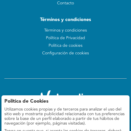
Contacto
Términos y condiciones
Términos y condiciones
Política de Privacidad
Política de cookies
Configuración de cookies
Política de Cookies
Utilizamos cookies propias y de terceros para analizar el uso del
Valoralia
sitio web y mostrarte publicidad relacionada con tus preferencias
Felipe IV 9, 5º Izq
sobre la base de un perfil elaborado a partir de tus hábitos de
28014 Madrid, ES
navegación (por ejemplo, páginas visitadas).
Tenga en cuenta que, si acepta las cookies de terceros, deberá
660 78 69 37