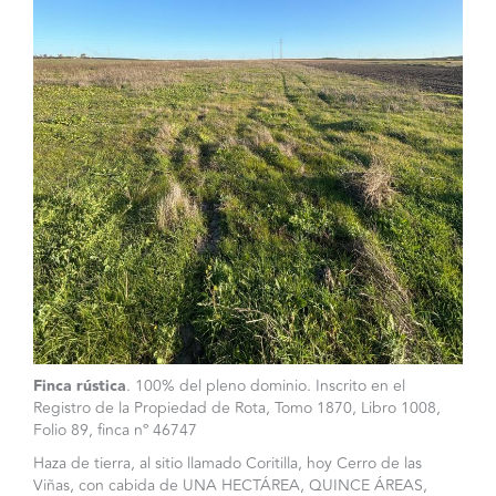
Finca rústica
. 100% del pleno dominio. Inscrito en el
Registro de la Propiedad de Rota, Tomo 1870, Libro 1008,
Folio 89, finca nº 46747
Haza de tierra, al sitio llamado Coritilla, hoy Cerro de las
Viñas, con cabida de UNA HECTÁREA, QUINCE ÁREAS,