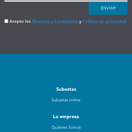
ENVIAR
Acepto los
Términos y Condiciones
y
Política de privacidad
Subastas
Subastas online
La empresa
Quiénes Somos