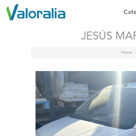
Cate
JESÚS MART
Home