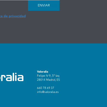
ENVIAR
ca de privacidad
Valoralia
Felipe IV 9, 5º Izq
28014 Madrid, ES
660 78 69 37
info@valoralia.es