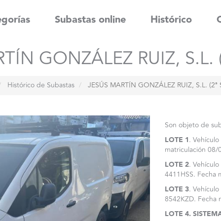
gorías
Subastas online
Histórico
ÍN GONZÁLEZ RUIZ, S.L. (
Histórico de Subastas
JESÚS MARTÍN GONZÁLEZ RUIZ, S.L. (2ª 
Son objeto de suba
LOTE 1
. Vehículo
matriculación 08
LOTE 2
. Vehículo
4411HSS. Fecha m
LOTE 3
. Vehículo
8542KZD. Fecha m
LOTE 4. SISTE