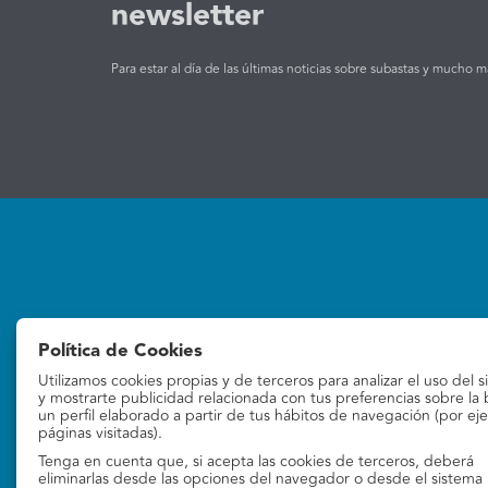
newsletter
Para estar al día de las últimas noticias sobre subastas y mucho m
Subastas
La empresa
Política de Cookies
Subastas online
Quiénes Somos
Utilizamos cookies propias y de terceros para analizar el uso del s
Contacto
y mostrarte publicidad relacionada con tus preferencias sobre la
un perfil elaborado a partir de tus hábitos de navegación (por ej
páginas visitadas).
Tenga en cuenta que, si acepta las cookies de terceros, deberá
eliminarlas desde las opciones del navegador o desde el sistema