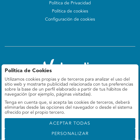
Política de Privacidad
Política de cookies
Configuración de cookies
Política de Cookies
Utilizamos cookies propias y de terceros para analizar el uso del
Valoralia
sitio web y mostrarte publicidad relacionada con tus preferencias
Felipe IV 9, 5º Izq
sobre la base de un perfil elaborado a partir de tus hábitos de
28014 Madrid, ES
navegación (por ejemplo, páginas visitadas).
Tenga en cuenta que, si acepta las cookies de terceros, deberá
660 78 69 37
eliminarlas desde las opciones del navegador o desde el sistema
info@valoralia.es
ofrecido por el propio tercero.
ACEPTAR TODAS
PERSONALIZAR