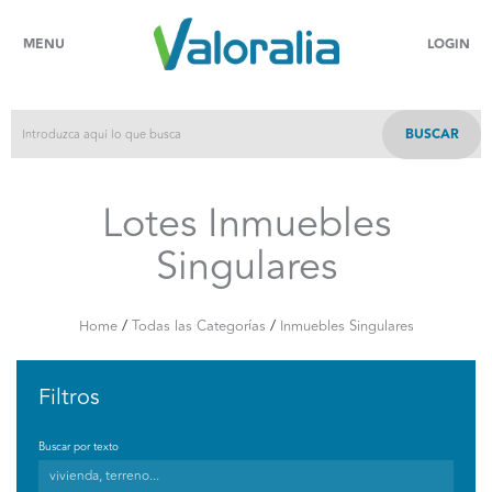
MENU
LOGIN
BUSCAR
Lotes Inmuebles
Singulares
/
/
Home
Todas las Categorías
Inmuebles Singulares
Filtros
Buscar por texto