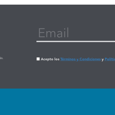
Email
ás.
Acepto los
Términos y Condiciones
y
Políti