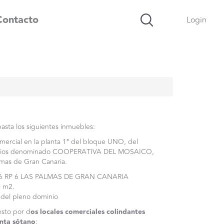
Contacto
Login
asta los siguientes inmuebles:
omercial en la planta 1ª del bloque UNO, del
ficios denominado COOPERATIVA DEL MOSAICO,
lmas de Gran Canaria.
 196 RP 6 LAS PALMAS DE GRAN CANARIA
0 m2.
 del pleno dominio
sto por d
os locales comerciales colindantes
anta sótano
: