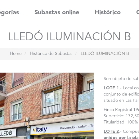
gorías
Subastas online
Histórico
LLEDÓ ILUMINACIÓN B
Home
Histórico de Subastas
LLEDÓ ILUMINACIÓN B
Son objeto de sub
LOTE 1
.- Local c
conjunto de edi
situado en Las Pa
Finca Registral
Superficie: 172,5
Titularidad: 100%
LOTE 2
.- Compue
unidos por la pl