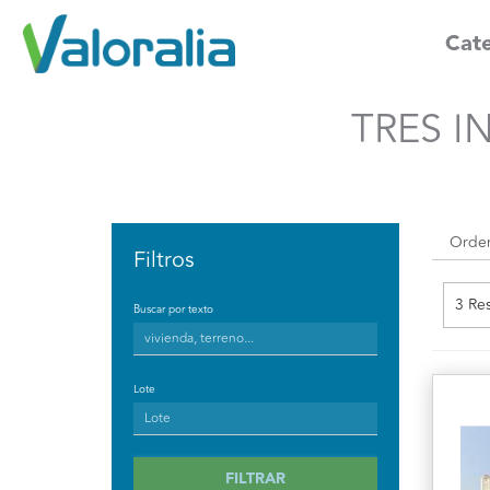
Cate
TRES I
Filtros
3 Re
Buscar por texto
Lote
FILTRAR