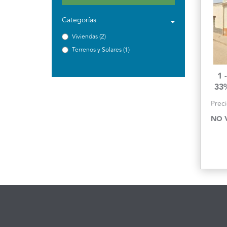
Categorías
Viviendas (2)
Terrenos y Solares (1)
1 
33
Preci
NO 