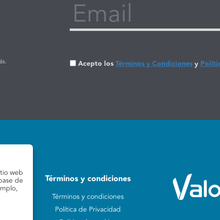
Email
ás.
Acepto los
Términos y Condiciones
y
Políti
itio web
Términos y condiciones
 base de
emplo,
Términos y condiciones
Política de Privacidad