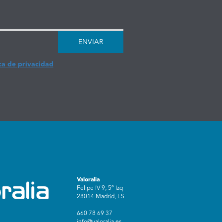
ENVIAR
ca de privacidad
Valoralia
Felipe IV 9, 5º Izq
28014 Madrid, ES
660 78 69 37
info@valoralia.es