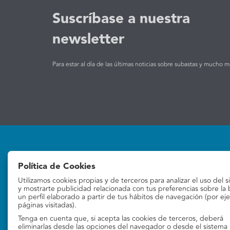
Suscríbase a nuestra
newsletter
Para estar al día de las últimas noticias sobre subastas y mucho m
Política de Cookies
Utilizamos cookies propias y de terceros para analizar el uso del s
Subastas
La empresa
y mostrarte publicidad relacionada con tus preferencias sobre la
un perfil elaborado a partir de tus hábitos de navegación (por ej
páginas visitadas).
Subastas online
Quiénes Somos
Tenga en cuenta que, si acepta las cookies de terceros, deberá
Contacto
eliminarlas desde las opciones del navegador o desde el sistema