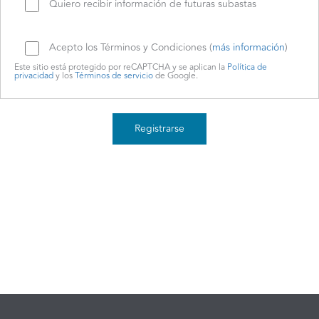
Quiero recibir información de futuras subastas
Acepto los Términos y Condiciones (
más información
)
Este sitio está protegido por reCAPTCHA y se aplican la
Política de
privacidad
y los
Términos de servicio
de Google.
Registrarse