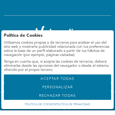
Política de Cookies
Utilizamos cookies propias y de terceros para analizar el uso del
Valoralia
sitio web y mostrarte publicidad relacionada con tus preferencias
Felipe IV 9, 5º Izq
sobre la base de un perfil elaborado a partir de tus hábitos de
28014 Madrid, ES
navegación (por ejemplo, páginas visitadas).
Tenga en cuenta que, si acepta las cookies de terceros, deberá
660 78 69 37
eliminarlas desde las opciones del navegador o desde el sistema
info@valoralia.es
ofrecido por el propio tercero.
ACEPTAR TODAS
PERSONALIZAR
RECHAZAR TODAS
©
Valoralia
- Todos los derechos reservados
POLÍTICA DE COOKIES
POLÍTICA DE PRIVACIDAD
Desarrollado por Labelgrup Networks.