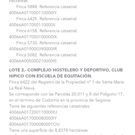
hectáreas.
Finca 5888. Referencia catastral:
40066A017000110000IY.
Finca 6425. Referencia catastral:
40066A017050110000II.
Finca 6158. Referencia catastral:
40066A017050100000IX.
Finca 5730. Referencia catastral:
40066A019000390000IR.
Finca 5082. Referencia catastral:
40066A005000210000IE.
LOTE 2.- COMPLEJO HOSTELERO Y DEPORTIVO, CLUB
HIPICO CON ESCUELA DE EQUITACIÓN
.
Finca 6422 del Registro de la Propiedad nº 1 de Santa María
La Real Nieva.
Se corresponde con las Parcelas 20.011 y 8 del Polígono 17,
en el término de Codorniz en la provincia de Segovia.
Tiene las siguientes referencias catastrales:
40066A017200110000IU
40066A017000080000IY
40066A017000080001OU
Tiene una superficie de 8,8378 hectáreas