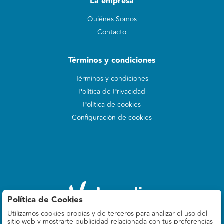
La empresa
Quiénes Somos
Contacto
Términos y condiciones
Términos y condiciones
Política de Privacidad
Política de cookies
Configuración de cookies
Política de Cookies
Utilizamos cookies propias y de terceros para analizar el uso del
Valoralia
sitio web y mostrarte publicidad relacionada con tus preferencias