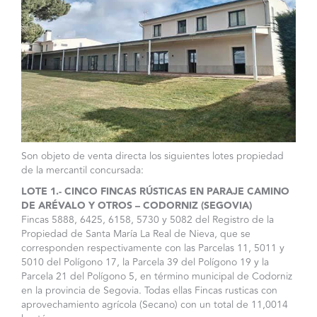
Son objeto de venta directa los siguientes lotes propiedad
de la mercantil concursada:
LOTE 1.- CINCO FINCAS RÚSTICAS EN PARAJE CAMINO
DE ARÉVALO Y OTROS – CODORNIZ (SEGOVIA)
Fincas 5888, 6425, 6158, 5730 y 5082 del Registro de la
Propiedad de Santa María La Real de Nieva, que se
corresponden respectivamente con las Parcelas 11, 5011 y
5010 del Polígono 17, la Parcela 39 del Polígono 19 y la
Parcela 21 del Polígono 5, en término municipal de Codorniz
en la provincia de Segovia. Todas ellas Fincas rusticas con
aprovechamiento agrícola (Secano) con un total de 11,0014