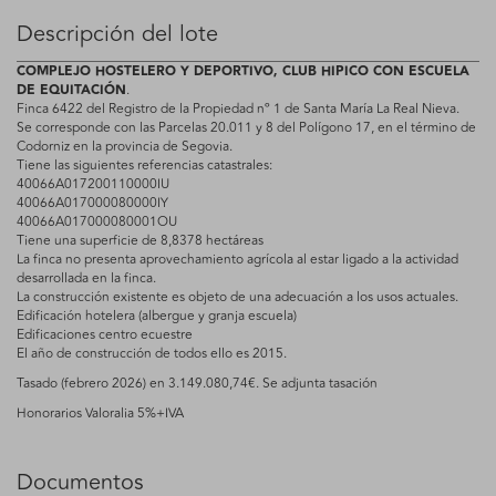
Descripción del lote
COMPLEJO HOSTELERO Y DEPORTIVO, CLUB HIPICO CON ESCUELA
DE EQUITACIÓN
.
Finca 6422 del Registro de la Propiedad nº 1 de Santa María La Real Nieva.
Se corresponde con las Parcelas 20.011 y 8 del Polígono 17, en el término de
Codorniz en la provincia de Segovia.
Tiene las siguientes referencias catastrales:
40066A017200110000IU
40066A017000080000IY
40066A017000080001OU
Tiene una superficie de 8,8378 hectáreas
La finca no presenta aprovechamiento agrícola al estar ligado a la actividad
desarrollada en la finca.
La construcción existente es objeto de una adecuación a los usos actuales.
Edificación hotelera (albergue y granja escuela)
Edificaciones centro ecuestre
El año de construcción de todos ello es 2015.
Tasado (febrero 2026) en 3.149.080,74€. Se adjunta tasación
Honorarios Valoralia 5%+IVA
Documentos