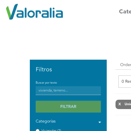
Cate
Filtros
0 Re
Buscar por texto
X Unid
FILTRAR
Categorías
Viviendas (2)