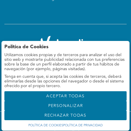
Política de Cookies
Utilizamos cookies propias y de terceros para analizar el uso del
Valoralia
sitio web y mostrarte publicidad relacionada con tus preferencias
Felipe IV 9, 5º Izq
sobre la base de un perfil elaborado a partir de tus hábitos de
28014 Madrid, ES
navegación (por ejemplo, páginas visitadas).
Tenga en cuenta que, si acepta las cookies de terceros, deberá
660 78 69 37
eliminarlas desde las opciones del navegador o desde el sistema
info@valoralia.es
ofrecido por el propio tercero.
ACEPTAR TODAS
PERSONALIZAR
RECHAZAR TODAS
©
Valoralia
- Todos los derechos reservados
POLÍTICA DE COOKIES
POLÍTICA DE PRIVACIDAD
Desarrollado por Labelgrup Networks.