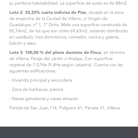
su perfecta habitabilidad. La superficie de suelo es de 88m2.
Lote 2
:
33,33% cuota indivisa de Piso
, situado en la zona
de ensanche de la Ciudad de Villena, c/ Virgen de
Guadalupe, nº 1, 1º Dcha. Mide una superficie construida de
85,74m2, de los que son útiles 69,63m2, estando distribuido
en vestíbulo, tres dormitorios, comedor, cocina y galería,
balcón y aseo.
Lote 3
:
100,00 % del pleno dominio de Finca
, en término
de Villena, Paraje del Jardín o Atalaya. Con superficie
registral de 7,57Ha (9,4Ha según catastro). Cuenta con las
siguientes edificaciones:
- Vivienda principal y secundaria
- Zona de barbacoa, piscina
- Naves ganaderas y naves almacén
Partida de San Juan,114, Polígono 41, Parcela 31, Villena.