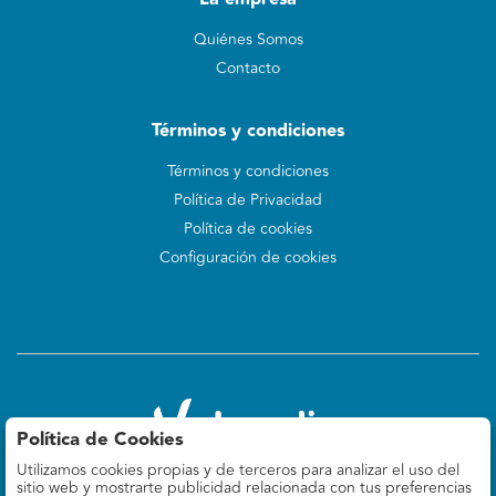
Quiénes Somos
Contacto
Términos y condiciones
Términos y condiciones
Política de Privacidad
Política de cookies
Configuración de cookies
Política de Cookies
Utilizamos cookies propias y de terceros para analizar el uso del
Valoralia
sitio web y mostrarte publicidad relacionada con tus preferencias
Felipe IV 9, 5º Izq