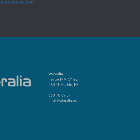
ca de privacidad
Valoralia
Felipe IV 9, 5º Izq
28014 Madrid, ES
660 78 69 37
info@valoralia.es