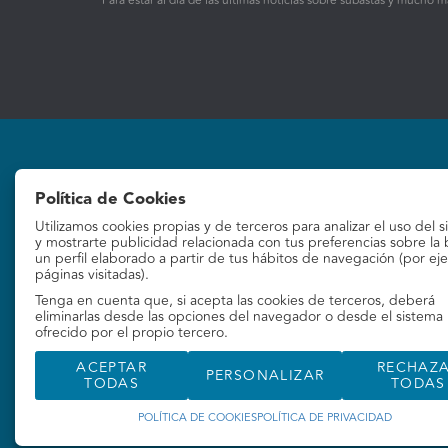
Para estar al día de las últimas noticias sobre subastas y mucho m
Política de Cookies
Utilizamos cookies propias y de terceros para analizar el uso del s
Subastas
La empresa
y mostrarte publicidad relacionada con tus preferencias sobre la
un perfil elaborado a partir de tus hábitos de navegación (por ej
páginas visitadas).
Subastas online
Quiénes Somos
Tenga en cuenta que, si acepta las cookies de terceros, deberá
Contacto
eliminarlas desde las opciones del navegador o desde el sistema
ofrecido por el propio tercero.
ACEPTAR
RECHAZ
PERSONALIZAR
TODAS
TODAS
POLÍTICA DE COOKIES
POLÍTICA DE PRIVACIDAD