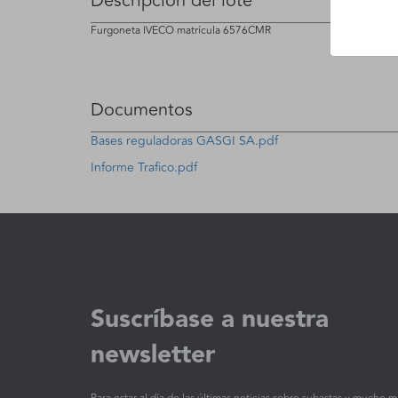
Descripción del lote
Furgoneta IVECO matrícula 6576CMR
Documentos
Bases reguladoras GASGI SA.pdf
Informe Trafico.pdf
Suscríbase a nuestra
newsletter