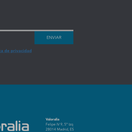
ENVIAR
ca de privacidad
Valoralia
Felipe IV 9, 5º Izq
28014 Madrid, ES