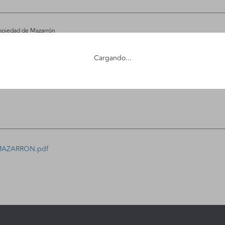
Propiedad de Mazarrón
ral
Cargando...
 o caución de 858,22 €
 MAZARRON.pdf