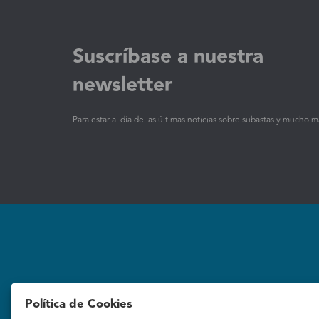
Suscríbase a nuestra
newsletter
Para estar al día de las últimas noticias sobre subastas y mucho m
Subastas
La empresa
Política de Cookies
Subastas online
Quiénes Somos