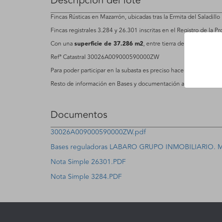
Descripción del lote
Fincas Rústicas en Mazarrón, ubicadas tras la Ermita del Saladillo
Fincas registrales 3.284 y 26.301 inscritas en el Registro de la 
Con una
superficie de 37.286 m2
, entre tierra de labor y mator
Refª Catastral 30026A009000590000ZW
Para poder participar en la subasta es preciso hacer un depósito
Resto de información en Bases y documentación adjunta
Documentos
30026A009000590000ZW.pdf
Bases reguladoras LABARO GRUPO INMOBILIARIO.
Nota Simple 26301.PDF
Nota Simple 3284.PDF