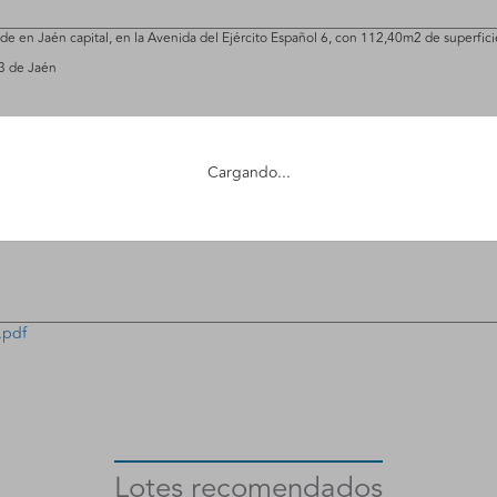
de en Jaén capital, en la Avenida del Ejército Español 6, con 112,40m2 de superfici
 3 de Jaén
uto que aprueba el plan de liquidación y, en consecuencia, si finalmente prospera q
Cargando...
rmalizar la adjudicación.
.pdf
Lotes recomendados