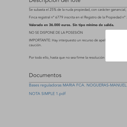
Descripción del lote
Se subasta el 25% de la nuda propiedad, con carácter ganancial, 
Finca registral nº 6779 inscrita en el Registro de la Propiedad nº
Valorado en 36.000 euros. Sin tipo mínimo de salida.
NO SE DISPONE DE LA POSESIÓN
IMPORTANTE: Hay interpuesto un recurso de apelación contra el a
caución.
Por todo ello, hasta que no sea firme la resolución no se podrá fo
Documentos
Bases reguladoras MARIA FCA. NOGUERAS-MANUEL
NOTA SIMPLE 1.pdf