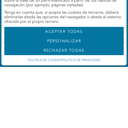
sobre la base de un perfil elaborado a partir de tus hábitos de
navegación (por ejemplo, páginas visitadas).
Tenga en cuenta que, si acepta las cookies de terceros, deberá
eliminarlas desde las opciones del navegador o desde el sistema
Subastas
ofrecido por el propio tercero.
Subastas online
ACEPTAR TODAS
PERSONALIZAR
La empresa
RECHAZAR TODAS
Quiénes Somos
POLÍTICA DE COOKIES
POLÍTICA DE PRIVACIDAD
Contacto
Términos y condiciones
Términos y condiciones
Política de Privacidad
Política de cookies
Configuración de cookies