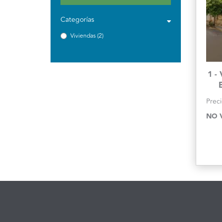
Categorías
Viviendas (2)
1 -
Preci
NO 