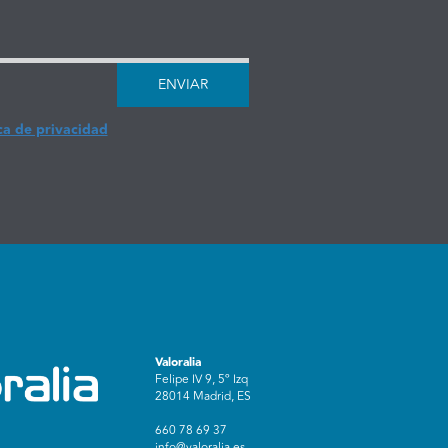
ENVIAR
ca de privacidad
Valoralia
Felipe IV 9, 5º Izq
28014 Madrid, ES
660 78 69 37
info@valoralia.es