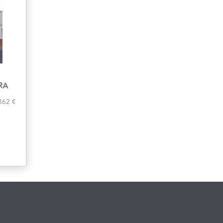
RA
362 €