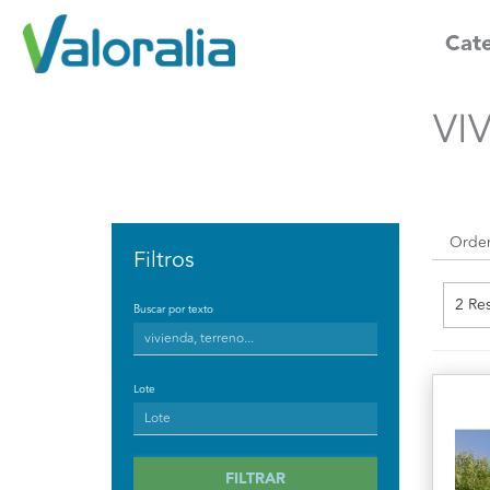
Cate
VI
Filtros
2 Re
Buscar por texto
Lote
FILTRAR