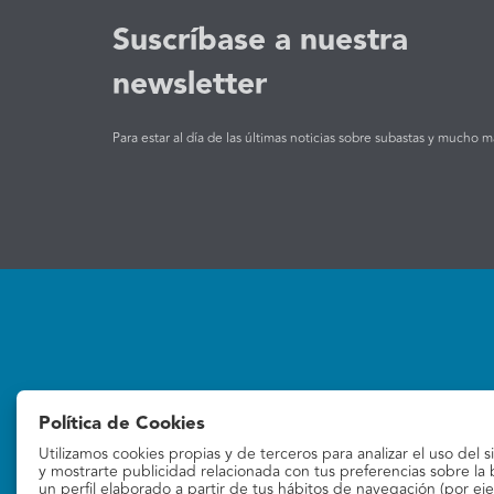
Suscríbase a nuestra
newsletter
Para estar al día de las últimas noticias sobre subastas y mucho m
Subastas
La empresa
Política de Cookies
Subastas online
Quiénes Somos
Utilizamos cookies propias y de terceros para analizar el uso del s
Contacto
y mostrarte publicidad relacionada con tus preferencias sobre la
un perfil elaborado a partir de tus hábitos de navegación (por ej