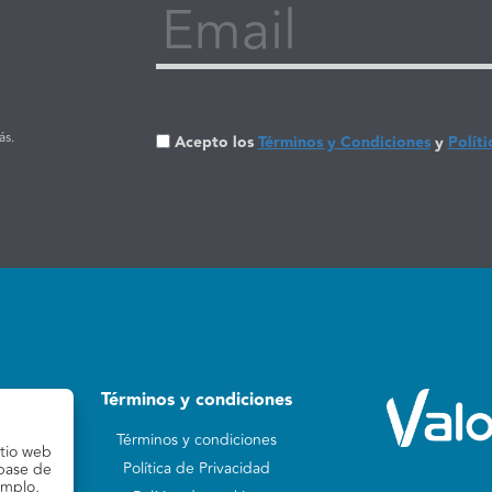
Email
ás.
Acepto los
Términos y Condiciones
y
Políti
Términos y condiciones
Términos y condiciones
itio web
Política de Privacidad
 base de
emplo,