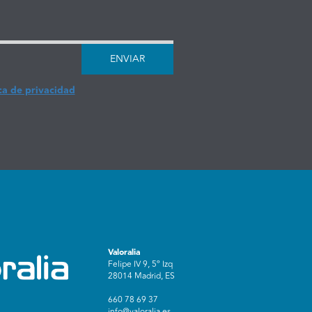
ENVIAR
ca de privacidad
Valoralia
Felipe IV 9, 5º Izq
28014 Madrid, ES
660 78 69 37
info@valoralia.es