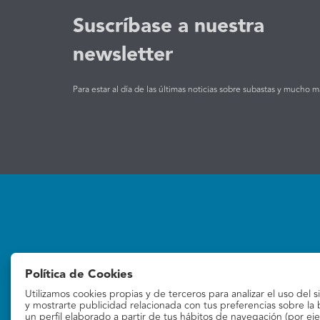
Suscríbase a nuestra
newsletter
Para estar al día de las últimas noticias sobre subastas y mucho m
Subastas
La empresa
Política de Cookies
Subastas online
Quiénes Somos
Utilizamos cookies propias y de terceros para analizar el uso del s
Contacto
y mostrarte publicidad relacionada con tus preferencias sobre la
un perfil elaborado a partir de tus hábitos de navegación (por ej