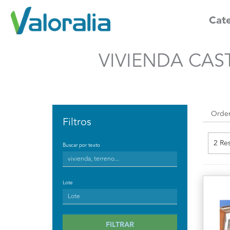
Cate
VIVIENDA CAST
Filtros
2 Re
Buscar por texto
Lote
FILTRAR