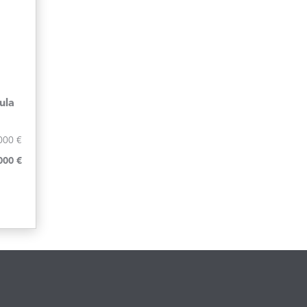
ula
000 €
000 €