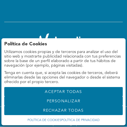
Política de Cookies
Utilizamos cookies propias y de terceros para analizar el uso del
Valoralia
sitio web y mostrarte publicidad relacionada con tus preferencias
Felipe IV 9, 5º Izq
sobre la base de un perfil elaborado a partir de tus hábitos de
28014 Madrid, ES
navegación (por ejemplo, páginas visitadas).
Tenga en cuenta que, si acepta las cookies de terceros, deberá
660 78 69 37
eliminarlas desde las opciones del navegador o desde el sistema
info@valoralia.es
ofrecido por el propio tercero.
ACEPTAR TODAS
PERSONALIZAR
RECHAZAR TODAS
©
Valoralia
- Todos los derechos reservados
POLÍTICA DE COOKIES
POLÍTICA DE PRIVACIDAD
Desarrollado por Labelgrup Networks.