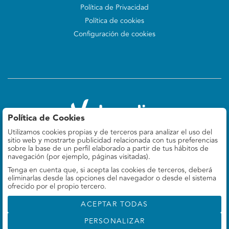
Política de Privacidad
Política de cookies
Configuración de cookies
Política de Cookies
Utilizamos cookies propias y de terceros para analizar el uso del
Valoralia
sitio web y mostrarte publicidad relacionada con tus preferencias
Felipe IV 9, 5º Izq
sobre la base de un perfil elaborado a partir de tus hábitos de
28014 Madrid, ES
navegación (por ejemplo, páginas visitadas).
Tenga en cuenta que, si acepta las cookies de terceros, deberá
660 78 69 37
eliminarlas desde las opciones del navegador o desde el sistema
info@valoralia.es
ofrecido por el propio tercero.
ACEPTAR TODAS
PERSONALIZAR