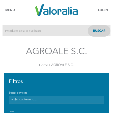
MENU
LOGIN
BUSCAR
AGROALE S.C.
/
Home
AGROALE S.C.
Filtros
Buscar por texto
Lote