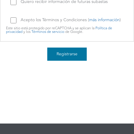
Quiero recibir información de futuras subastas
Acepto los Términos y Condiciones (
más información
)
Este sitio está protegido por reCAPTCHA y se aplican la
Política de
privacidad
y los
Términos de servicio
de Google.
Registrarse