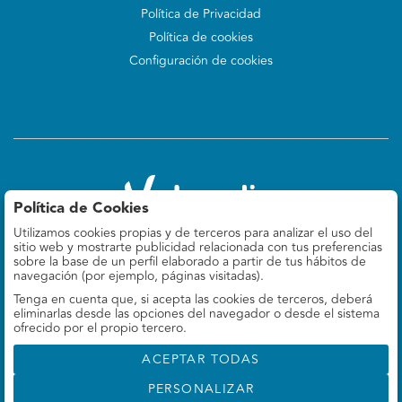
Política de Privacidad
Política de cookies
Configuración de cookies
Política de Cookies
Utilizamos cookies propias y de terceros para analizar el uso del
Valoralia
sitio web y mostrarte publicidad relacionada con tus preferencias
Felipe IV 9, 5º Izq
sobre la base de un perfil elaborado a partir de tus hábitos de
28014 Madrid, ES
navegación (por ejemplo, páginas visitadas).
Tenga en cuenta que, si acepta las cookies de terceros, deberá
660 78 69 37
eliminarlas desde las opciones del navegador o desde el sistema
info@valoralia.es
ofrecido por el propio tercero.
ACEPTAR TODAS
PERSONALIZAR