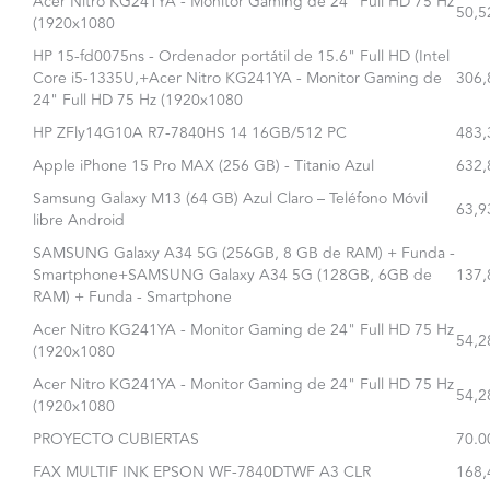
Acer Nitro KG241YA - Monitor Gaming de 24" Full HD 75 Hz
50,5
(1920x1080
HP 15-fd0075ns - Ordenador portátil de 15.6" Full HD (Intel
Core i5-1335U,+Acer Nitro KG241YA - Monitor Gaming de
306,
24" Full HD 75 Hz (1920x1080
HP ZFly14G10A R7-7840HS 14 16GB/512 PC
483,
Apple iPhone 15 Pro MAX (256 GB) - Titanio Azul
632,
Samsung Galaxy M13 (64 GB) Azul Claro – Teléfono Móvil
63,9
libre Android
SAMSUNG Galaxy A34 5G (256GB, 8 GB de RAM) + Funda -
Smartphone+SAMSUNG Galaxy A34 5G (128GB, 6GB de
137,
RAM) + Funda - Smartphone
Acer Nitro KG241YA - Monitor Gaming de 24" Full HD 75 Hz
54,2
(1920x1080
Acer Nitro KG241YA - Monitor Gaming de 24" Full HD 75 Hz
54,2
(1920x1080
PROYECTO CUBIERTAS
70.0
FAX MULTIF INK EPSON WF-7840DTWF A3 CLR
168,