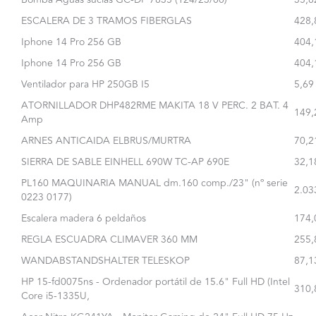
ESCALERA DE 3 TRAMOS FIBERGLAS
428,
Iphone 14 Pro 256 GB
404,
Iphone 14 Pro 256 GB
404,
Ventilador para HP 250GB I5
5,69
ATORNILLADOR DHP482RME MAKITA 18 V PERC. 2 BAT. 4
149,
Amp
ARNES ANTICAIDA ELBRUS/MURTRA
70,2
SIERRA DE SABLE EINHELL 690W TC-AP 690E
32,1
PL160 MAQUINARIA MANUAL dm.160 comp./23" (nº serie
2.03
0223 0177)
Escalera madera 6 peldaños
174,
REGLA ESCUADRA CLIMAVER 360 MM
255,
WANDABSTANDSHALTER TELESKOP
87,1
HP 15-fd0075ns - Ordenador portátil de 15.6" Full HD (Intel
310,
Core i5-1335U,