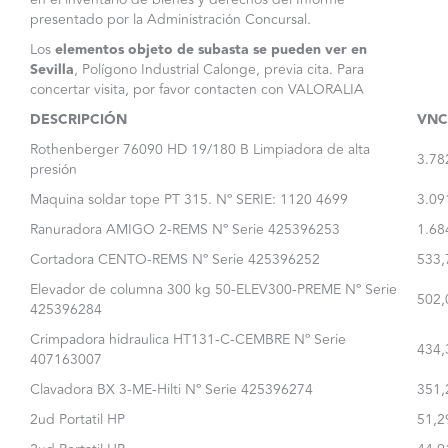
presentado por la Administración Concursal.
Los
elementos objeto de subasta se pueden ver en
Sevilla
, Polígono Industrial Calonge, previa cita. Para
concertar visita, por favor contacten con VALORALIA
DESCRIPCIÓN
VNC 
Rothenberger 76090 HD 19/180 B Limpiadora de alta
3.78
presión
Maquina soldar tope PT 315. Nº SERIE: 1120 4699
3.09
Ranuradora AMIGO 2-REMS Nº Serie 425396253
1.68
Cortadora CENTO-REMS Nº Serie 425396252
533,
Elevador de columna 300 kg 50-ELEV300-PREME Nº Serie
502,
425396284
Crimpadora hidraulica HT131-C-CEMBRE Nº Serie
434,
407163007
Clavadora BX 3-ME-Hilti Nº Serie 425396274
351,
2ud Portatil HP
51,2