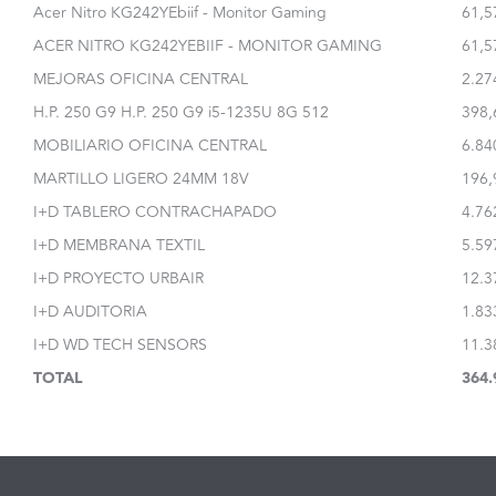
Acer Nitro KG242YEbiif - Monitor Gaming
61,5
ACER NITRO KG242YEBIIF - MONITOR GAMING
61,5
MEJORAS OFICINA CENTRAL
2.27
H.P. 250 G9 H.P. 250 G9 i5-1235U 8G 512
398,
MOBILIARIO OFICINA CENTRAL
6.84
MARTILLO LIGERO 24MM 18V
196,
I+D TABLERO CONTRACHAPADO
4.76
I+D MEMBRANA TEXTIL
5.59
I+D PROYECTO URBAIR
12.3
I+D AUDITORIA
1.83
I+D WD TECH SENSORS
11.3
TOTAL
364.