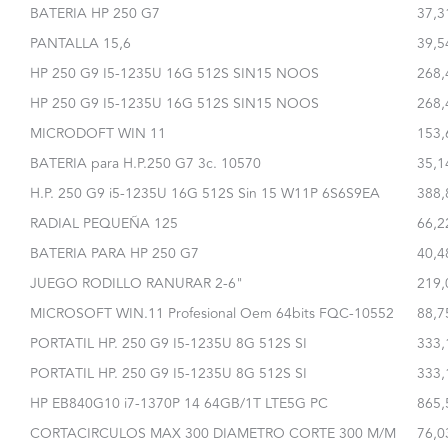
BATERIA HP 250 G7
37,3
PANTALLA 15,6
39,5
HP 250 G9 I5-1235U 16G 512S SIN15 NOOS
268,
HP 250 G9 I5-1235U 16G 512S SIN15 NOOS
268,
MICRODOFT WIN 11
153,
BATERIA para H.P.250 G7 3c. 10570
35,1
H.P. 250 G9 i5-1235U 16G 512S Sin 15 W11P 6S6S9EA
388,
RADIAL PEQUEÑA 125
66,2
BATERIA PARA HP 250 G7
40,4
JUEGO RODILLO RANURAR 2-6"
219,
MICROSOFT WIN.11 Profesional Oem 64bits FQC-10552
88,7
PORTATIL HP. 250 G9 I5-1235U 8G 512S SI
333,
PORTATIL HP. 250 G9 I5-1235U 8G 512S SI
333,
HP EB840G10 i7-1370P 14 64GB/1T LTE5G PC
865,
CORTACIRCULOS MAX 300 DIAMETRO CORTE 300 M/M
76,0