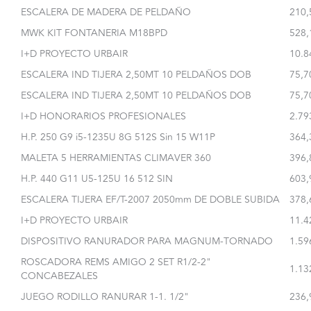
ESCALERA DE MADERA DE PELDAÑO
210,
MWK KIT FONTANERIA M18BPD
528,
I+D PROYECTO URBAIR
10.8
ESCALERA IND TIJERA 2,50MT 10 PELDAÑOS DOB
75,7
ESCALERA IND TIJERA 2,50MT 10 PELDAÑOS DOB
75,7
I+D HONORARIOS PROFESIONALES
2.79
H.P. 250 G9 i5-1235U 8G 512S Sin 15 W11P
364,
MALETA 5 HERRAMIENTAS CLIMAVER 360
396,
H.P. 440 G11 U5-125U 16 512 SIN
603,
ESCALERA TIJERA EF/T-2007 2050mm DE DOBLE SUBIDA
378,
I+D PROYECTO URBAIR
11.4
DISPOSITIVO RANURADOR PARA MAGNUM-TORNADO
1.59
ROSCADORA REMS AMIGO 2 SET R1/2-2"
1.13
CONCABEZALES
JUEGO RODILLO RANURAR 1-1. 1/2"
236,