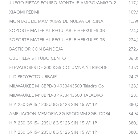
JUEGO PIEZAS EQUIPO MONTAJE AMIGO/AMIGO-2
117,
XIAOMI REDMI
109,
MONTAJE DE MAMPARAS DE NUEVA OFICINA
1.39
SOPORTE MATERIAL REGULABLE HERKULES-3B
274,
SOPORTE MATERIAL REGULABLE HERKULES-3B
274,
BASTIDOR CON BANDEJA
272,
CUCHILLA ST TUBO CENTO
86,0
ELEVADORES DE 300 KGS COLUMNA Y TRIPODE
1.07
I+D PROYECTO URBAIR
24.7
MILWAUKEE M18BPD-0 4933443500 Taladro Co
128,
MILWAUKEE M18BPD-0 4933443500 TALADRO
128,
H.P. 250 G9 I5-1235U 8G 512S SIN 15 W11P
380,
AMPLIACION MEMORIA 8G BSODIMM 8GB. DDR4
54,6
H.P. 250 G9 I5-1235U 8G 512S SIN 15 W11P
380,
H.P. 250 G9 I5-1235U 8G 512S SIN 15 W11P
380,