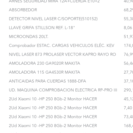
ARNES SEGURIDAD MIRA 12A+CUERDA E10+2
40,9
ABSORBEDOR
68,2
DETECTOR NIVEL LASER C/SOPORTE(510152)
55,3
LLAVE GRIFA STILLSON REF. L-18"
8,06
MICROONDAS 20LT.
51,9
Comprobador ESTAC. CARGAS VEHICULOS ELÉC. KEV
174,
NIVEL LASER 873 PROLASER VECTOR KAPRO RAYO RO
76,9
AMOLADORA 230 GA9020R MAKITA
56,4
AMOLADORA 115 GA4530R MAKITA
27,7
ANTICAIDAS PARA CUERDAS 1888-DFA
37,1
UD. MAQUINA COMPROBACION ELECTRICA RP-PRO III
290,
2Ud Xiaomi 10 -HP 250 8Gb-2 Monitor HACER
45,1
2Ud Xiaomi 10 -HP 250 8Gb-2 Monitor HACER
7,40
2Ud Xiaomi 10 -HP 250 8Gb-2 Monitor HACER
73,4
2Ud Xiaomi 10 -HP 250 8Gb-2 Monitor HACER
168,