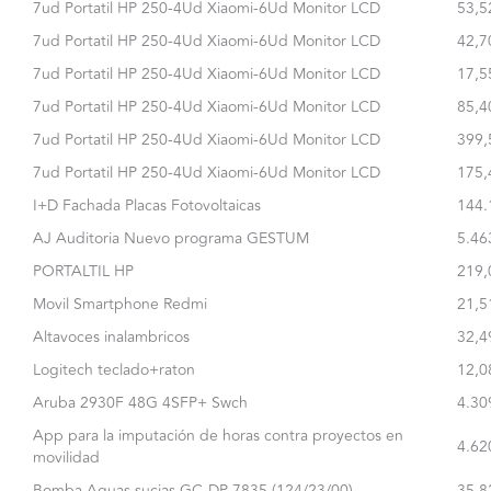
7ud Portatil HP 250-4Ud Xiaomi-6Ud Monitor LCD
53,5
7ud Portatil HP 250-4Ud Xiaomi-6Ud Monitor LCD
42,7
7ud Portatil HP 250-4Ud Xiaomi-6Ud Monitor LCD
17,5
7ud Portatil HP 250-4Ud Xiaomi-6Ud Monitor LCD
85,4
7ud Portatil HP 250-4Ud Xiaomi-6Ud Monitor LCD
399,
7ud Portatil HP 250-4Ud Xiaomi-6Ud Monitor LCD
175,
I+D Fachada Placas Fotovoltaicas
144.
AJ Auditoria Nuevo programa GESTUM
5.46
PORTALTIL HP
219,
Movil Smartphone Redmi
21,5
Altavoces inalambricos
32,4
Logitech teclado+raton
12,0
Aruba 2930F 48G 4SFP+ Swch
4.30
App para la imputación de horas contra proyectos en
4.62
movilidad
Bomba Aguas sucias GC-DP 7835 (124/23/00)
35,8