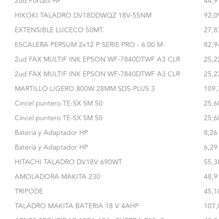
2ud Portatil HP
44,9
HIKOKI TALADRO DV18DDWQZ 18V-55NM
92,0
EXTENSIBLE LUCECO 50MT.
27,8
ESCALERA PERSUM 2x12 P SERIE PRO - 6.00 M
82,9
2ud FAX MULTIF INK EPSON WF-7840DTWF A3 CLR
25,2
2ud FAX MULTIF INK EPSON WF-7840DTWF A3 CLR
25,2
MARTILLO LIGERO 800W 28MM SDS-PLUS 3
109,
Cincel puntero TE-SX SM 50
25,6
Cincel puntero TE-SX SM 50
25,6
Batería y Adaptador HP
8,26
Batería y Adaptador HP
6,29
HITACHI TALADRO DV18V 690WT
55,3
AMOLADORA MAKITA 230
48,9
TRIPODE
45,1
TALADRO MAKITA BATERIA 18 V 4AHP
107,