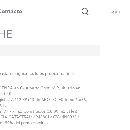
Contacto
Login
HE
asta los siguientes lotes propiedad de la
VIENDA en C/ Alberto Conti nº 9, situado en
adrid).
l 7.412 RP nº3 de MOSTOLES Tomo 1.636,
104.
79 m2. Construidos (68,80 m2 útiles)
ATASTRAL: 4946801VK2644N0033IH
50% del pleno dominio