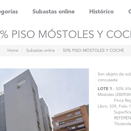
gorías
Subastas online
Histórico
0% PISO MÓSTOLES Y COC
Home
Subastas online
50% PISO MÓSTOLES Y COCHE
Son objeto de sub
concusada:
LOTE 1
.- 50% VI
Móstoles (28093M
Finca Registra
Libro: 339, Folio 
Superficie: 77,
REFERENCIA C
Titularidad: 