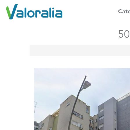
Cate
5