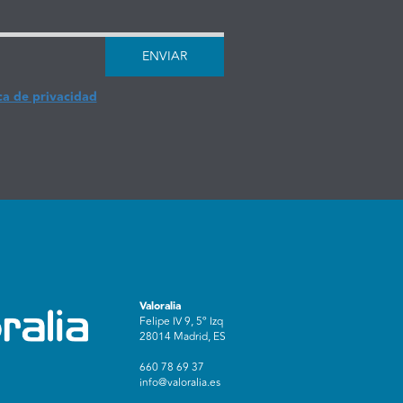
ENVIAR
ca de privacidad
Valoralia
Felipe IV 9, 5º Izq
28014 Madrid, ES
660 78 69 37
info@valoralia.es