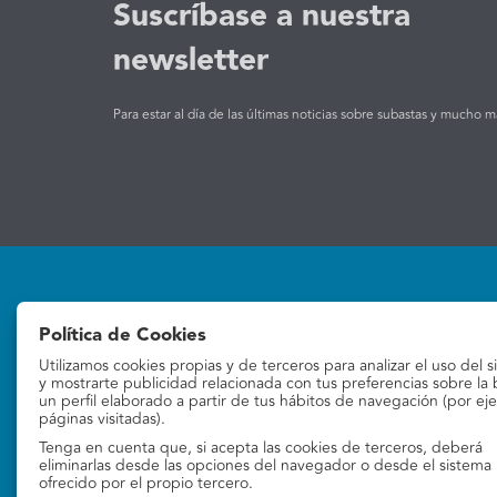
Suscríbase a nuestra
newsletter
Para estar al día de las últimas noticias sobre subastas y mucho m
Política de Cookies
Utilizamos cookies propias y de terceros para analizar el uso del s
Subastas
La empresa
y mostrarte publicidad relacionada con tus preferencias sobre la
un perfil elaborado a partir de tus hábitos de navegación (por ej
páginas visitadas).
Subastas online
Quiénes Somos
Tenga en cuenta que, si acepta las cookies de terceros, deberá
Contacto
eliminarlas desde las opciones del navegador o desde el sistema
ofrecido por el propio tercero.