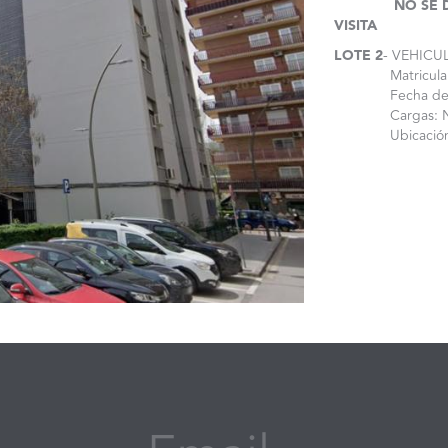
NO SE 
VISITA
LOTE 2
- VEHICU
Matricula: 
Fecha de matr
Cargas: NO
Ubicación: 