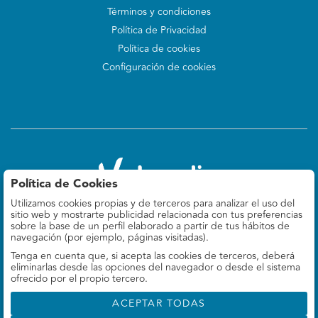
Términos y condiciones
Política de Privacidad
Política de cookies
Configuración de cookies
Política de Cookies
Utilizamos cookies propias y de terceros para analizar el uso del
Valoralia
sitio web y mostrarte publicidad relacionada con tus preferencias
Felipe IV 9, 5º Izq
sobre la base de un perfil elaborado a partir de tus hábitos de
28014 Madrid, ES
navegación (por ejemplo, páginas visitadas).
Tenga en cuenta que, si acepta las cookies de terceros, deberá
660 78 69 37
eliminarlas desde las opciones del navegador o desde el sistema
info@valoralia.es
ofrecido por el propio tercero.
ACEPTAR TODAS