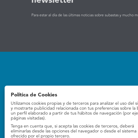
newsletter
Para estar al día de las últimas noticias sobre subastas y mucho m
Subastas
La empresa
Política de Cookies
Subastas online
Quiénes Somos
Utilizamos cookies propias y de terceros para analizar el uso del s
Contacto
y mostrarte publicidad relacionada con tus preferencias sobre la
un perfil elaborado a partir de tus hábitos de navegación (por ej
páginas visitadas).
Tenga en cuenta que, si acepta las cookies de terceros, deberá
eliminarlas desde las opciones del navegador o desde el sistema
ofrecido por el propio tercero.