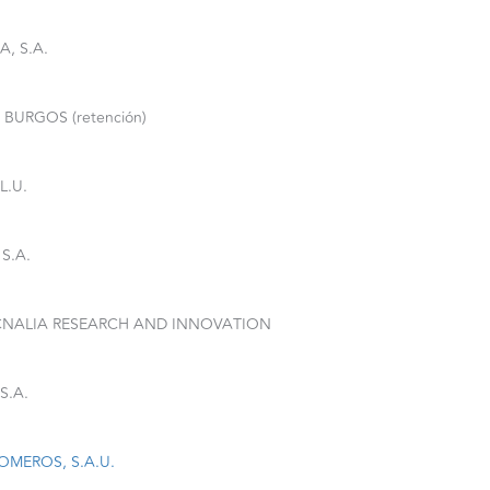
, S.A.
BURGOS (retención)
L.U.
S.A.
NALIA RESEARCH AND INNOVATION
S.A.
MEROS, S.A.U.