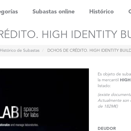
gorías
Subastas online
Histórico
ÉDITO. HIGH IDENTITY BUI
Histórico de Subastas
DCHOS DE CRÉDITO. HIGH IDENTITY BUILDI
Es objeto de suba
la mercantil
HIGH 
listado:
(existe documenta
Actualmente son o
de 182M€)
DEUDOR