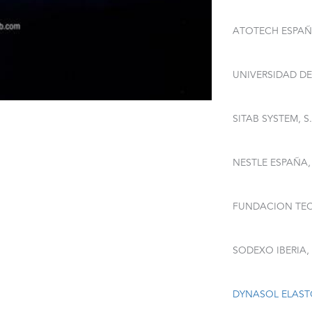
ATOTECH ESPAÑA
UNIVERSIDAD DE 
SITAB SYSTEM, S.
NESTLE ESPAÑA, 
FUNDACION TEC
SODEXO IBERIA, 
DYNASOL ELASTO