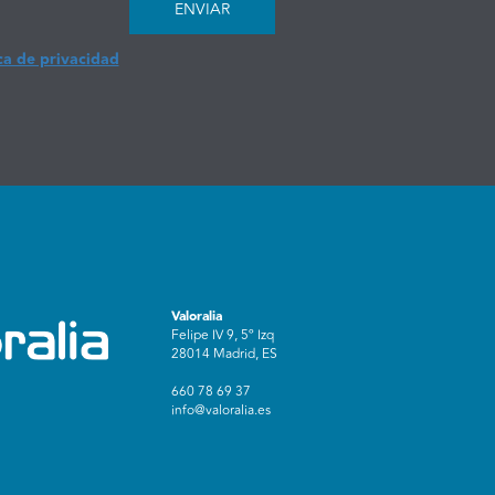
ENVIAR
ca de privacidad
Valoralia
Felipe IV 9, 5º Izq
28014 Madrid, ES
660 78 69 37
info@valoralia.es