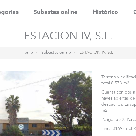
gorías
Subastas online
Histórico
ESTACION IV, S.L.
Home
Subastas online
ESTACION IV, S.L.
Terreno y edificaci
total 8.573 m2
Cuenta con dos n
naves abiertas de
despachos. La supe
m2
Polígono 22, Parc
Finca 31698 del R