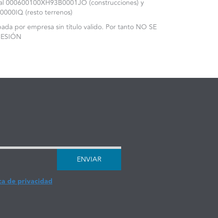
tral 000600100XH93B0001JO (construcciones) y
00IQ (resto terrenos)
da por empresa sin título valido. Por tanto NO SE
SESIÓN
ENVIAR
ca de privacidad