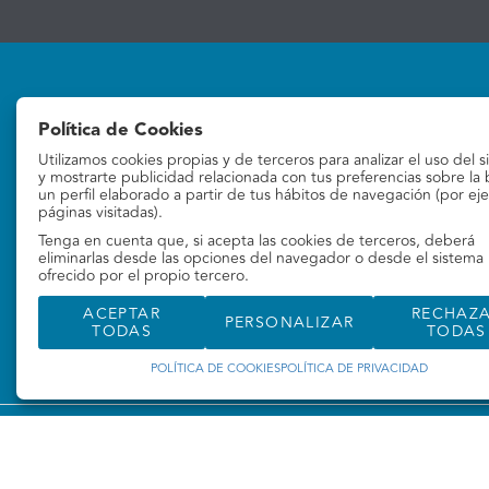
Política de Cookies
Utilizamos cookies propias y de terceros para analizar el uso del s
Subastas
La empresa
y mostrarte publicidad relacionada con tus preferencias sobre la
un perfil elaborado a partir de tus hábitos de navegación (por ej
páginas visitadas).
Subastas online
Quiénes Somos
Tenga en cuenta que, si acepta las cookies de terceros, deberá
Contacto
eliminarlas desde las opciones del navegador o desde el sistema
ofrecido por el propio tercero.
ACEPTAR
RECHAZ
PERSONALIZAR
TODAS
TODAS
POLÍTICA DE COOKIES
POLÍTICA DE PRIVACIDAD
©
Valoralia
- Todos los derechos reservados
Desarrollado por Labelgrup Networks.