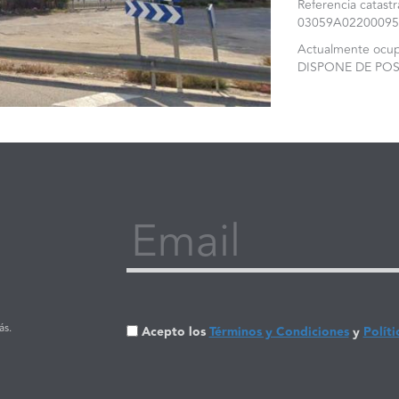
Referencia catas
03059A0220009500
Actualmente ocupa
DISPONE DE PO
Email
ás.
Acepto los
Términos y Condiciones
y
Políti