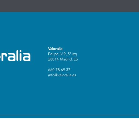
Valoralia
Felipe IV 9, 5º Izq
28014 Madrid, ES
660 78 69 37
info@valoralia.es