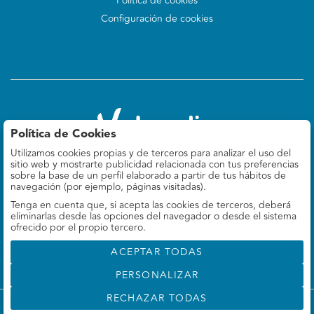
Política de cookies
Configuración de cookies
Política de Cookies
Utilizamos cookies propias y de terceros para analizar el uso del
Valoralia
sitio web y mostrarte publicidad relacionada con tus preferencias
Felipe IV 9, 5º Izq
sobre la base de un perfil elaborado a partir de tus hábitos de
28014 Madrid, ES
navegación (por ejemplo, páginas visitadas).
Tenga en cuenta que, si acepta las cookies de terceros, deberá
660 78 69 37
eliminarlas desde las opciones del navegador o desde el sistema
info@valoralia.es
ofrecido por el propio tercero.
ACEPTAR TODAS
PERSONALIZAR
RECHAZAR TODAS
©
Valoralia
- Todos los derechos reservados